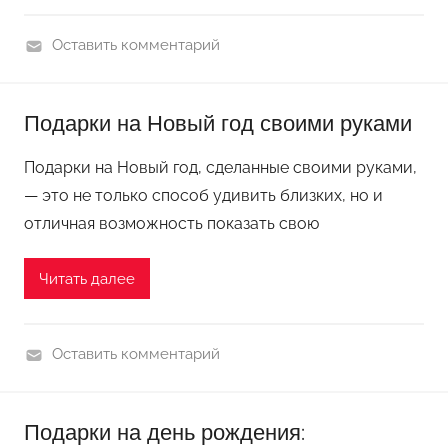
а
Оставить комментарий
з
П
д
о
н
Подарки на Новый год своими руками
д
и
е
к
Подарки на Новый год, сделанные своими руками,
л
у
— это не только способ удивить близких, но и
к
отличная возможность показать свою
и
к
Читать далее
п
р
а
Оставить комментарий
з
П
д
о
н
Подарки на день рождения:
д
и