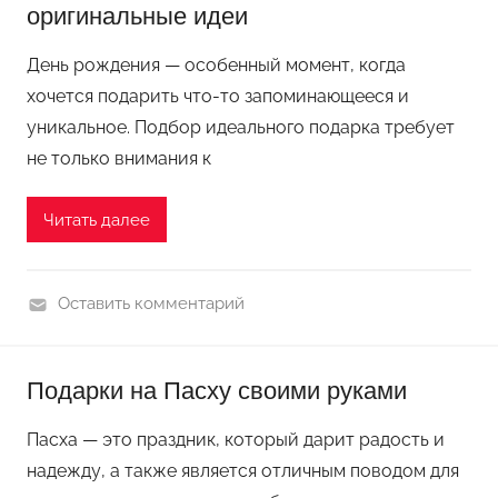
оригинальные идеи
е
к
л
у
День рождения — особенный момент, когда
к
хочется подарить что-то запоминающееся и
и
к
уникальное. Подбор идеального подарка требует
п
не только внимания к
р
а
Читать далее
з
д
н
Оставить комментарий
и
П
к
о
Подарки на Пасху своими руками
у
д
е
Пасха — это праздник, который дарит радость и
л
надежду, а также является отличным поводом для
к