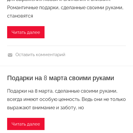
Романтичные подарки, сделанные своими руками,
становятся
Читать далее
Оставить комментарий
П
о
Подарки на 8 марта своими руками
д
е
Подарки на 8 марта, сделанные своими руками,
л
всегда имеют особую ценность. Ведь они не только
к
выражают внимание и заботу, но
и
к
Читать далее
п
р