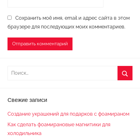
Сохранить моё имя, email и адрес сайта в этом
браузере для последующих моих комментариев.
Н
а
П
й
о
т
Свежие записи
и
и
с
:
Создание украшений для подарков с фоамираном
к
Как сделать фоамирановые магнитики для
холодильника