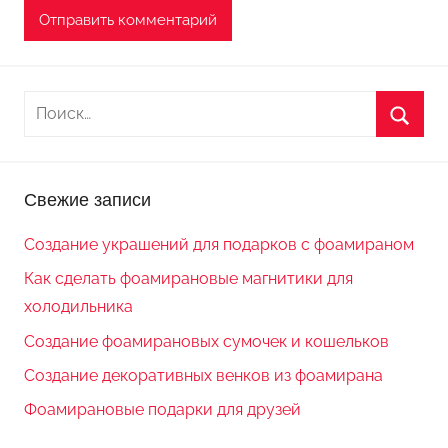
Н
а
П
й
о
т
Свежие записи
и
и
с
:
Создание украшений для подарков с фоамираном
к
Как сделать фоамирановые магнитики для
холодильника
Создание фоамирановых сумочек и кошельков
Создание декоративных венков из фоамирана
Фоамирановые подарки для друзей