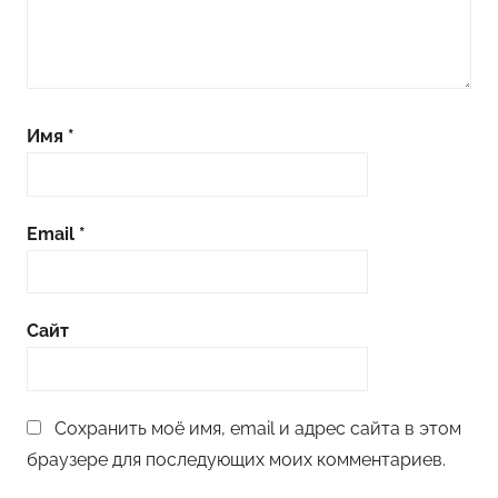
и
р
а
н
Имя
*
а
Email
*
Сайт
Сохранить моё имя, email и адрес сайта в этом
браузере для последующих моих комментариев.