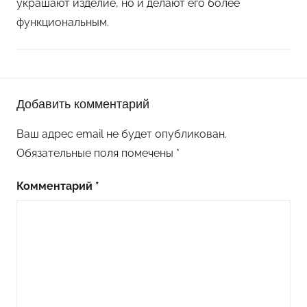
украшают изделие, но и делают его более
функциональным.
П
Добавить комментарий
о
д
Ваш адрес email не будет опубликован.
е
Обязательные поля помечены
*
л
к
Комментарий
*
и
и
з
ф
о
а
м