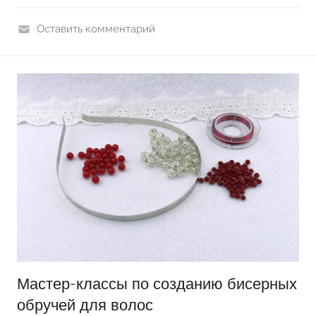
Оставить комментарий
П
о
д
е
л
к
и
и
з
ф
о
а
м
Мастер-классы по созданию бисерных
и
обручей для волос
р