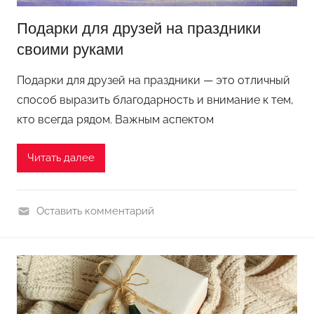
д
Подарки для друзей на праздники
н
своими руками
и
к
Подарки для друзей на праздники — это отличный
у
способ выразить благодарность и внимание к тем,
кто всегда рядом. Важным аспектом
Читать далее
Оставить комментарий
П
о
д
е
л