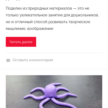
л
Поделки из природных материалов — это не
ь
только увлекательное занятие для дошкольников,
н
но и отличный способ развивать творческое
и
мышление, воображение
к
о
в
Читать далее
Оставить комментарий
П
о
д
е
л
к
и