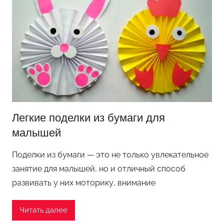
л
к
и
к
п
р
а
з
д
Легкие поделки из бумаги для
н
малышей
и
к
Поделки из бумаги — это не только увлекательное
у
занятие для малышей, но и отличный способ
развивать у них моторику, внимание
Читать далее