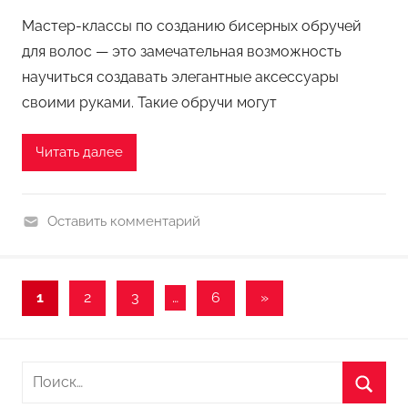
а
Мастер-классы по созданию бисерных обручей
н
для волос — это замечательная возможность
а
научиться создавать элегантные аксессуары
своими руками. Такие обручи могут
Читать далее
Оставить комментарий
П
о
д
1
2
3
…
6
Следующие
»
Пагинация
е
записи
л
записей
к
Н
и
а