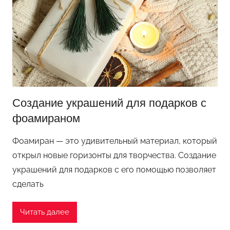
к
и
к
п
р
а
з
д
Создание украшений для подарков с
н
фоамираном
и
к
Фоамиран — это удивительный материал, который
у
открыл новые горизонты для творчества. Создание
украшений для подарков с его помощью позволяет
сделать
Читать далее