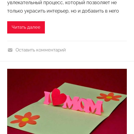
увлекательный процесс, который позволяет не
к
о
только украсить интерьер, но и добавить в него
в
Читать далее
Оставить комментарий
П
о
д
е
л
к
и
и
з
б