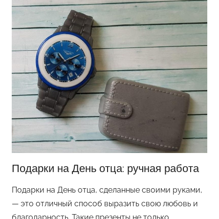
е
л
к
и
к
п
р
а
з
д
н
и
к
Подарки на День отца: ручная работа
у
Подарки на День отца, сделанные своими руками,
— это отличный способ выразить свою любовь и
благодарность. Такие презенты не только