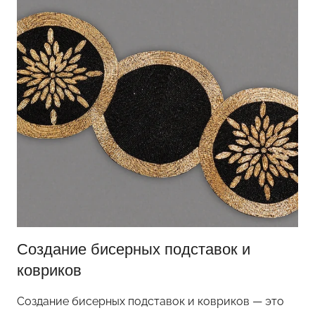
д
е
л
к
и
д
л
я
д
о
ш
к
о
Создание бисерных подставок и
л
ь
ковриков
н
Создание бисерных подставок и ковриков — это
и