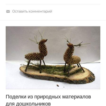
Оставить комментарий
П
о
д
е
л
к
и
д
л
я
д
о
ш
Поделки из природных материалов
к
для дошкольников
о