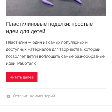
д
л
я
д
Пластилиновые поделки: простые
о
идеи для детей
ш
к
Пластилин — один из самых популярных и
о
доступных материалов для творчества, который
л
позволяет детям воплощать самые разнообразные
ь
идеи. Работая с
н
и
Читать далее
к
о
в
Оставить комментарий
П
о