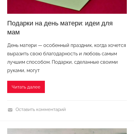
и
с
е
Подарки на день матери: идеи для
р
мам
а
День матери — особенный праздник, когда хочется
выразить свою благодарность и любовь самым
лучшим способом. Подарки, сделанные своими
руками, могут
Читать далее
Оставить комментарий
П
о
д