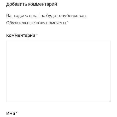
Добавить комментарий
о
д
Ваш адрес email не будет опубликован.
е
Обязательные поля помечены
*
л
к
Комментарий
*
и
и
з
ф
о
а
м
и
р
а
н
Имя
*
а