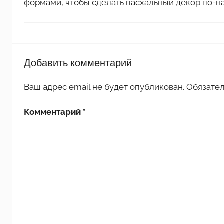
формами, чтобы сделать пасхальный декор по-н
П
Добавить комментарий
о
д
Ваш адрес email не будет опубликован.
Обязате
е
л
Комментарий
*
к
и
к
п
р
а
з
д
н