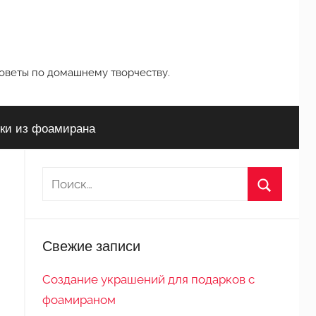
советы по домашнему творчеству.
ки из фоамирана
Н
а
П
й
о
т
Свежие записи
и
и
с
:
Создание украшений для подарков с
к
фоамираном