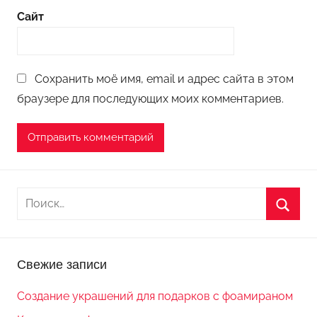
Сайт
Сохранить моё имя, email и адрес сайта в этом
браузере для последующих моих комментариев.
Н
а
П
й
о
т
Свежие записи
и
и
с
:
Создание украшений для подарков с фоамираном
к