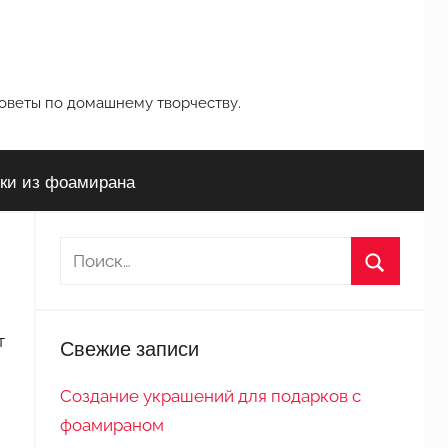
советы по домашнему творчеству.
ки из фоамирана
Н
а
П
й
о
т
т
Свежие записи
и
и
с
:
Создание украшений для подарков с
к
фоамираном