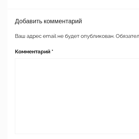
П
Добавить комментарий
о
д
Ваш адрес email не будет опубликован.
Обязате
е
л
Комментарий
*
к
и
д
л
я
д
о
ш
к
о
л