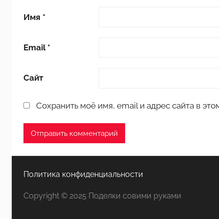
ь
Имя
*
н
и
к
Email
*
о
в
Сайт
Сохранить моё имя, email и адрес сайта в э
Политика конфиденциальности
Copyright © 2025 Поделки совими руками