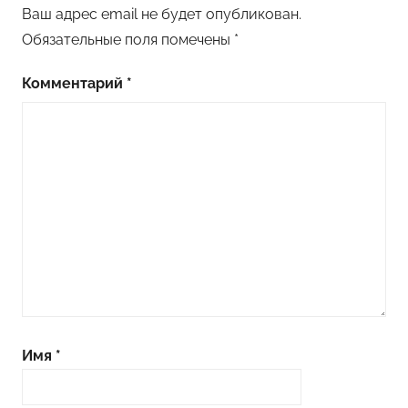
д
Ваш адрес email не будет опубликован.
е
Обязательные поля помечены
*
л
к
Комментарий
*
и
и
з
ф
о
а
м
и
р
а
н
Имя
*
а