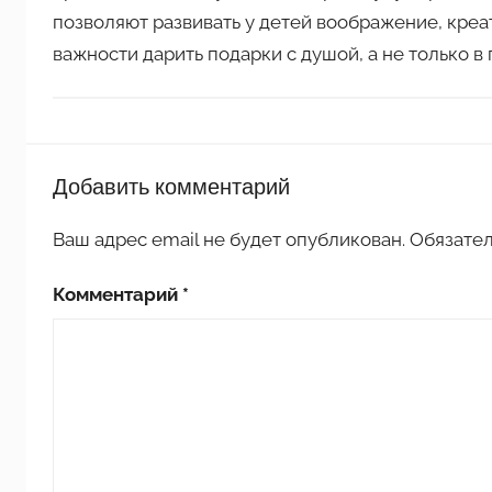
позволяют развивать у детей воображение, креат
важности дарить подарки с душой, а не только в
П
Добавить комментарий
о
д
Ваш адрес email не будет опубликован.
Обязате
е
л
Комментарий
*
к
и
д
л
я
д
о