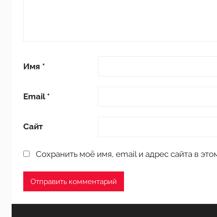
ш
к
о
л
ь
Имя
*
н
и
к
Email
*
о
в
Сайт
Сохранить моё имя, email и адрес сайта в э