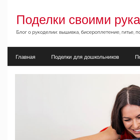
Перейти
к
Поделки своими рук
содержимому
Блог о рукоделии: вышивка, бисероплетение, гитье, 
Главная
Поделки для дошкольников
П