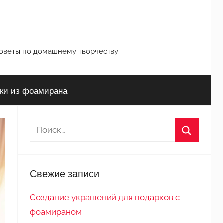
советы по домашнему творчеству.
ки из фоамирана
Н
а
П
й
о
т
Свежие записи
и
и
с
:
Создание украшений для подарков с
к
фоамираном