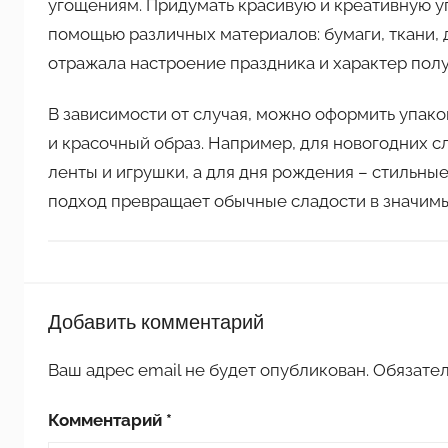
угощениям. Придумать красивую и креативную у
помощью различных материалов: бумаги, ткани, 
отражала настроение праздника и характер полу
В зависимости от случая, можно оформить упако
и красочный образ. Например, для новогодних 
ленты и игрушки, а для дня рождения – стильны
подход превращает обычные сладости в значимы
П
Добавить комментарий
о
д
Ваш адрес email не будет опубликован.
Обязате
е
л
Комментарий
*
к