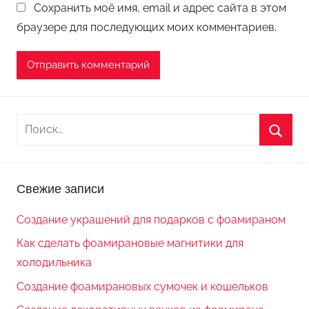
Сохранить моё имя, email и адрес сайта в этом
браузере для последующих моих комментариев.
Н
а
П
й
о
т
Свежие записи
и
и
с
:
Создание украшений для подарков с фоамираном
к
Как сделать фоамирановые магнитики для
холодильника
Создание фоамирановых сумочек и кошельков