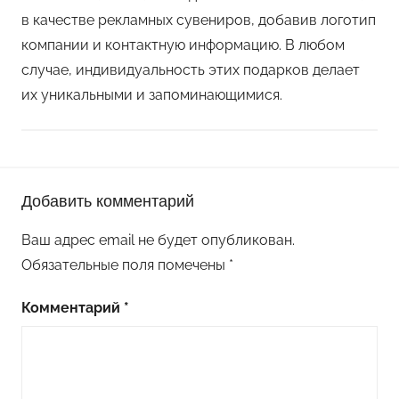
в качестве рекламных сувениров, добавив логотип
компании и контактную информацию. В любом
случае, индивидуальность этих подарков делает
их уникальными и запоминающимися.
П
Добавить комментарий
о
д
Ваш адрес email не будет опубликован.
е
Обязательные поля помечены
*
л
к
Комментарий
*
и
к
п
р