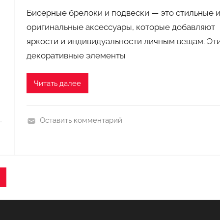
е
Бисерные брелоки и подвески — это стильные 
л
оригинальные аксессуары, которые добавляют
к
и
яркости и индивидуальности личным вещам. Эт
к
декоративные элементы
п
р
Читать далее
а
з
д
Оставить комментарий
н
П
и
о
к
д
у
е
ледующие
л
аписи
к
и