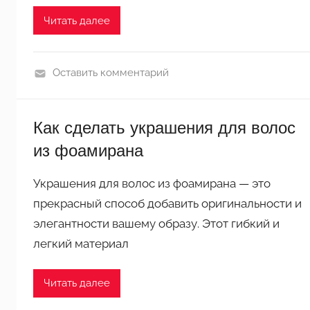
Читать далее
Оставить комментарий
П
о
Как сделать украшения для волос
д
е
из фоамирана
л
к
Украшения для волос из фоамирана — это
и
прекрасный способ добавить оригинальности и
и
элегантности вашему образу. Этот гибкий и
з
легкий материал
ф
о
Читать далее
а
м