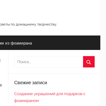
советы по домашнему творчеству.
ки из фоамирана
й
Н
а
П
й
о
т
Свежие записи
и
в
и
с
:
Создание украшений для подарков с
к
фоамираном