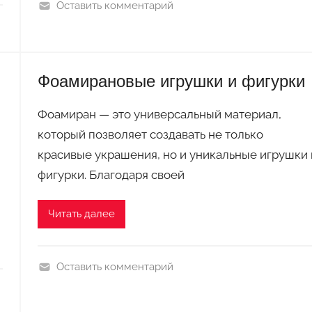
Оставить комментарий
р
П
а
о
н
д
а
Фоамирановые игрушки и фигурки
е
л
Фоамиран — это универсальный материал,
к
и
который позволяет создавать не только
и
красивые украшения, но и уникальные игрушки 
з
фигурки. Благодаря своей
ф
о
Читать далее
а
м
и
Оставить комментарий
р
П
а
о