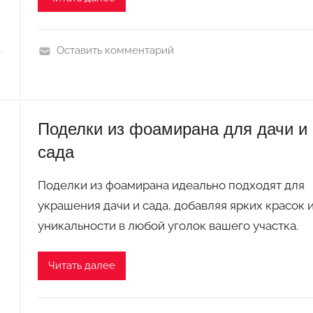
Оставить комментарий
П
о
д
е
Поделки из фоамирана для дачи и
л
сада
к
и
Поделки из фоамирана идеально подходят для
и
украшения дачи и сада, добавляя ярких красок 
з
уникальности в любой уголок вашего участка.
ф
о
Читать далее
а
м
и