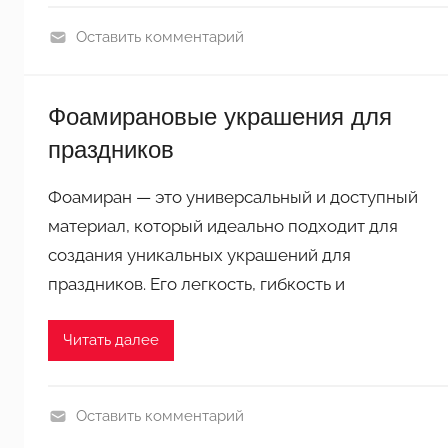
и
Оставить комментарий
р
П
а
о
н
Фоамирановые украшения для
д
а
е
праздников
л
к
Фоамиран — это универсальный и доступный
и
материал, который идеально подходит для
и
создания уникальных украшений для
з
праздников. Его легкость, гибкость и
ф
о
Читать далее
а
м
и
Оставить комментарий
р
П