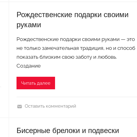
н
д
а
е
Рождественские подарки своими
л
руками
к
и
Рождественские подарки своими руками — это
и
не только замечательная традиция, но и способ
з
показать близким свою заботу и любовь.
ф
Создание
о
а
Читать далее
м
и
р
Оставить комментарий
а
П
н
о
а
Бисерные брелоки и подвески
д