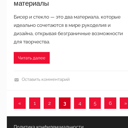
материалы
к
и
Бисер и стекло — это два материала, которые
и
идеально сочетаются в мире рукоделия и
з
дизайна, открывая безграничные возможности
ф
для творчества.
о
а
Читать далее
м
и
р
Оставить комментарий
а
П
н
о
а
д
«
Предыдущие
1
2
3
4
5
6
С
»
Пагинация
е
записи
з
л
записей
к
Политика конфиденциальности