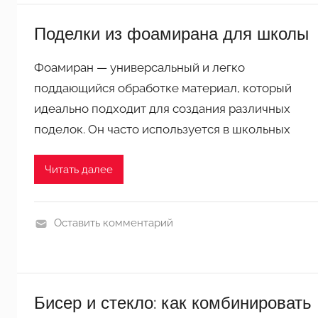
а
о
н
Поделки из фоамирана для школы
д
а
е
Фоамиран — универсальный и легко
л
поддающийся обработке материал, который
к
и
идеально подходит для создания различных
и
поделок. Он часто используется в школьных
з
ф
Читать далее
о
а
м
Оставить комментарий
и
П
р
о
а
д
н
е
Бисер и стекло: как комбинировать
а
л