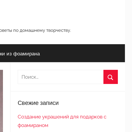
советы по домашнему творчеству.
ки из фоамирана
Н
а
П
й
о
т
Свежие записи
и
и
с
:
Создание украшений для подарков с
к
фоамираном