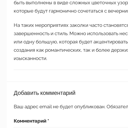
быть выполнены в виде сложных цветочных узо
которые будут гармонично сочетаться с вечерн
На таких мероприятиях заколки часто становят
завершенность и стиль. Можно использовать не
или одну большую, которая будет акцентировать
создания как романтических, так и более дерзки
изысканности.
П
Добавить комментарий
о
д
Ваш адрес email не будет опубликован.
Обязате
е
л
Комментарий
*
к