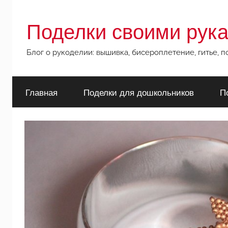
Перейти
к
Поделки своими рук
содержимому
Блог о рукоделии: вышивка, бисероплетение, гитье, 
Главная
Поделки для дошкольников
П