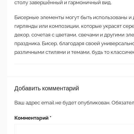
столу завершённый и гармоничный вид.
Бисерные элементы могут быть использованы и 
гирлянды или композиции, которые украсят сере
декор, сочетая с цветами, свечами и другими э
праздника. Бисер, благодаря своей универсально
различными стилями и темами, будь то классиче
П
Добавить комментарий
о
д
Ваш адрес email не будет опубликован.
Обязате
е
л
Комментарий
*
к
и