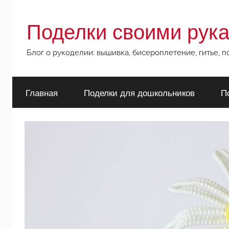
Перейти
к
Поделки своими рук
содержимому
Блог о рукоделии: вышивка, бисероплетение, гитье, 
Главная
Поделки для дошкольников
П