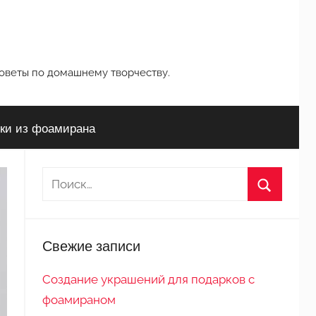
советы по домашнему творчеству.
ки из фоамирана
Н
а
П
й
о
т
Свежие записи
и
и
с
:
Создание украшений для подарков с
к
фоамираном